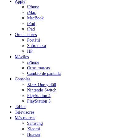
Apple
iPhone
iMac
MacBook
iPod
iPad
Ordenadores
Portátil
Sobremesa
HP
Móviles
iPhone
Otras marcas
Cambio de pantalla
Consolas
Xbox One y 360
Nintendo Switch
PlayStation 4
PlayStation 5
Tablet
Televisores
Más marcas
Samsung
Xiaomi
Huawei