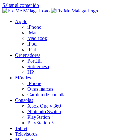
Saltar al contenido
Apple
iPhone
iMac
MacBook
iPod
iPad
Ordenadores
Portátil
Sobremesa
HP
Móviles
iPhone
Otras marcas
Cambio de pantalla
Consolas
Xbox One y 360
Nintendo Switch
PlayStation 4
PlayStation 5
Tablet
Televisores
Más marcas