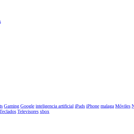
s
ts
Gaming
Google
inteligencia artificial
iPads
iPhone
malaga
Móviles
N
Teclados
Televisores
xbox