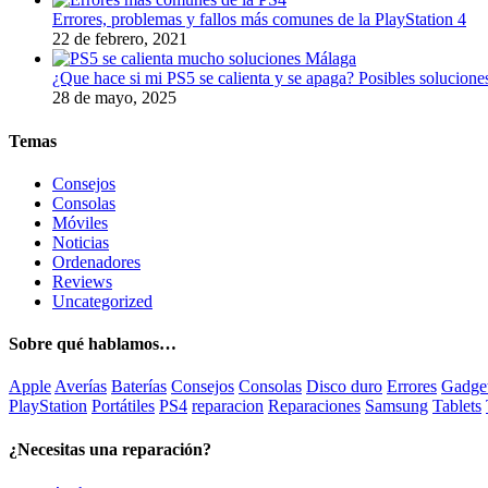
Errores, problemas y fallos más comunes de la PlayStation 4
22 de febrero, 2021
¿Que hace si mi PS5 se calienta y se apaga? Posibles solucione
28 de mayo, 2025
Temas
Consejos
Consolas
Móviles
Noticias
Ordenadores
Reviews
Uncategorized
Sobre qué hablamos…
Apple
Averías
Baterías
Consejos
Consolas
Disco duro
Errores
Gadge
PlayStation
Portátiles
PS4
reparacion
Reparaciones
Samsung
Tablets
¿Necesitas una reparación?