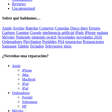
Reviews
Uncategorized
Sobre qué hablamos…
Apple
Averías
Baterías
Consejos
Consolas
Disco duro
Errores
Gadgets
Gaming
Google
inteligencia artificial
iPads
iPhone
malaga
Móviles
Nintendo
nintendo switch
Novedades
novedades 2026
Ordenadores
PlayStation
Portátiles
PS4
reparacion
Reparaciones
Samsung
Tablets
Teclados
Televisores
xbox
¿Necesitas una reparación?
Apple
iPhone
iMac
MacBook
iPod
iPad
Ordenadores
Portátil
Sobremesa
HP
Móviles