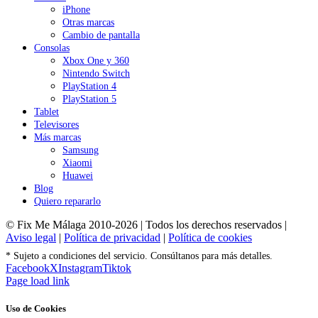
iPhone
Otras marcas
Cambio de pantalla
Consolas
Xbox One y 360
Nintendo Switch
PlayStation 4
PlayStation 5
Tablet
Televisores
Más marcas
Samsung
Xiaomi
Huawei
Blog
Quiero repararlo
© Fix Me Málaga 2010-2026 | Todos los derechos reservados |
Aviso legal
|
Política de privacidad
|
Política de cookies
* Sujeto a condiciones del servicio. Consúltanos para más detalles.
Facebook
X
Instagram
Tiktok
Page load link
Uso de Cookies