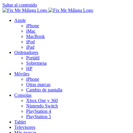
Saltar al contenido
Apple
iPhone
iMac
MacBook
iPod
iPad
Ordenadores
Portátil
Sobremesa
HP
Móviles
iPhone
Otras marcas
Cambio de pantalla
Consolas
Xbox One y 360
Nintendo Switch
PlayStation 4
PlayStation 5
Tablet
Televisores
Más marcas