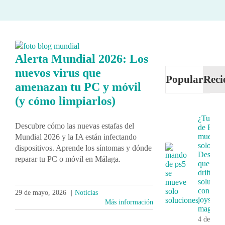
Alerta Mundial 2026: Los
nuevos virus que
Popular
Reci
amenazan tu PC y móvil
(y cómo limpiarlos)
¿Tu ma
Descubre cómo las nuevas estafas del
de PS5 
mueve
Mundial 2026 y la IA están infectando
solo?
dispositivos. Aprende los síntomas y dónde
Descubr
reparar tu PC o móvil en Málaga.
que es e
drift y s
solución
con
29 de mayo, 2026
|
Noticias
joystick
Más información
magnéti
4 de juni