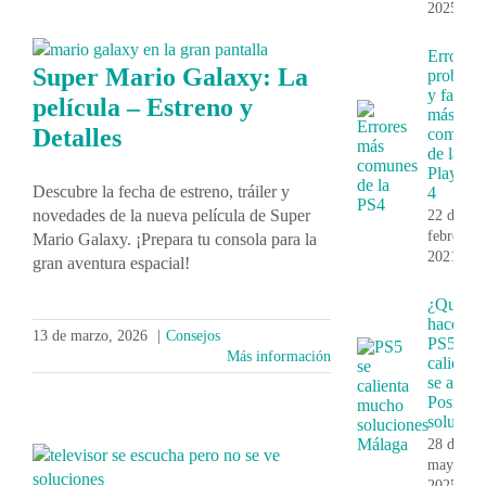
2025
Errores,
Super Mario Galaxy: La
problem
y fallos
película – Estreno y
más
Detalles
comune
de la
PlayStat
Descubre la fecha de estreno, tráiler y
4
novedades de la nueva película de Super
22 de
febrero,
Mario Galaxy. ¡Prepara tu consola para la
2021
gran aventura espacial!
¿Que
hace si 
13 de marzo, 2026
|
Consejos
PS5 se
Más información
calienta 
se apaga
Posibles
solucion
28 de
mayo,
2025