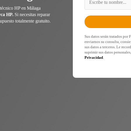
 técnico HP en Málaga
rca HP.
Si necesitas reparar
upuesto totalmente gratuito.
Sus datos serán tratados por 
enviarnos su consulta, consie
sus datos a terceros. Le recor
suprimir sus datos personales
Privacidad
.