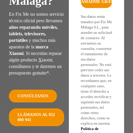
Málaga?
En Fix Me no somos servicio
Sus datos serán
técnico oficial pero llevamos
tratados por Fix Me
años reparando móviles,
Málaga S.L., para
atender su solicitud
tablets, televisores,
de contacto. Al
portátiles
y muchos más
enviarnos su
aparatos de la
marca
consulta, consiente
Xiaomi
. Si necesitas reparar
el tratamiento de
sus datos
algún producto
X
iaomi,
personales. No está
consúltanos y te daremos un
previsto ceder sus
presupuesto
gratuito*
.
datos a terceros. Le
recordamos que, en
cualquier caso,
tiene el derecho a
CONSÚLTANOS
acceder, rectificar y
suprimir sus datos
personales, así
como otros
LLÁMANOS AL 952
derechos, como se
000 941
explica en nuestra
Política de