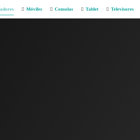
adores
Móviles
Consolas
Tablet
Televisores