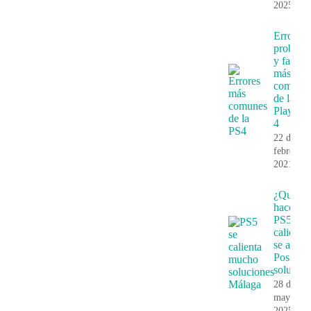
2025
Errores,
problem
y fallos
más
comune
de la
PlayStat
4
22 de
febrero,
2021
¿Que
hace si 
PS5 se
calienta 
se apaga
Posibles
solucion
28 de
mayo,
2025