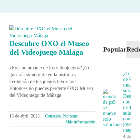
Descubre OXO el Museo
Popular
Reci
del Videojuego Málaga
¿Eres un amante de los videojuegos? ¿Te
¿Tu ma
gustaría sumergirte en la historia y
de PS5 
evolución de tus juegos favoritos?
mueve
Entonces no puedes perderte OXO Museo
solo?
del Videojuego de Málaga
Descubr
que es e
drift y s
solución
13 de abril, 2023
|
Consejos
,
Noticias
con
Más información
joystick
magnéti
4 de juni