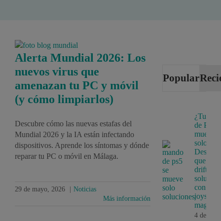
Alerta Mundial 2026: Los
nuevos virus que
Popular
Reci
amenazan tu PC y móvil
(y cómo limpiarlos)
¿Tu ma
Descubre cómo las nuevas estafas del
de PS5 
mueve
Mundial 2026 y la IA están infectando
solo?
dispositivos. Aprende los síntomas y dónde
Descubr
reparar tu PC o móvil en Málaga.
que es e
drift y s
solución
con
29 de mayo, 2026
|
Noticias
joystick
Más información
magnéti
4 de juni