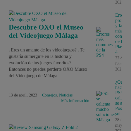
2025
Errores,
problem
y fallos
Descubre OXO el Museo
más
del Videojuego Málaga
comune
de la
PlayStat
¿Eres un amante de los videojuegos? ¿Te
4
gustaría sumergirte en la historia y
22 de
evolución de tus juegos favoritos?
febrero,
Entonces no puedes perderte OXO Museo
2021
del Videojuego de Málaga
¿Que
hace si 
PS5 se
13 de abril, 2023
|
Consejos
,
Noticias
calienta 
Más información
se apaga
Posibles
solucion
28 de
mayo,
2025