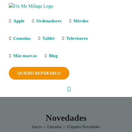
Saltar
al
contenido
Apple
Ordenadores
Móviles
Consolas
Tablet
Televisores
Más marcas
Blog
QUIERO REPARARLO
Novedades
Inicio
Entradas
Etiqueta:
Novedades