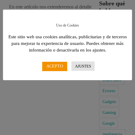
Sobre qué
En este artículo nos extenderemos al detalle
hablamos…
para que conozcas todo lo que necesitas
sobre el dispositivo en esta review de
Uso de Cookies
Apple
Google Pixel 4a.
Averías
Este sitio web usa cookies analíticas, publicitarias y de terceros
para mejorar tu experiencia de usuario. Puedes obtener más
21 de octubre, 2020
|
Reviews
Baterías
información o desactivarla en los ajustes.
Más información
Consejos
ACEPTO
AJUSTES
Consolas
Disco duro
Errores
Gadgets
Gaming
Google
inteligencia