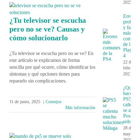
2025
Errores,
¿Tu televisor se escucha
problem
y fallos
pero no se ve? Causas y
más
cómo solucionarlo
comune
de la
PlayStat
¿Tu televisor se escucha pero no se ve? En
4
este artículo te explicamos de forma
22 de
sencilla por qué ocurre, cómo identificar los
febrero,
síntomas y qué opciones tienes para
2021
repararlo sin complicaciones.
¿Que
hace si 
PS5 se
11 de junio, 2025
|
Consejos
calienta 
Más información
se apaga
Posibles
solucion
28 de
mayo,
2025