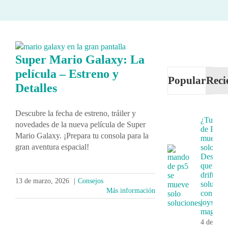
Super Mario Galaxy: La
película – Estreno y
Popular
Reci
Detalles
Descubre la fecha de estreno, tráiler y
¿Tu ma
novedades de la nueva película de Super
de PS5 
Mario Galaxy. ¡Prepara tu consola para la
mueve
gran aventura espacial!
solo?
Descubr
que es e
drift y s
13 de marzo, 2026
|
Consejos
solución
Más información
con
joystick
magnéti
4 de juni