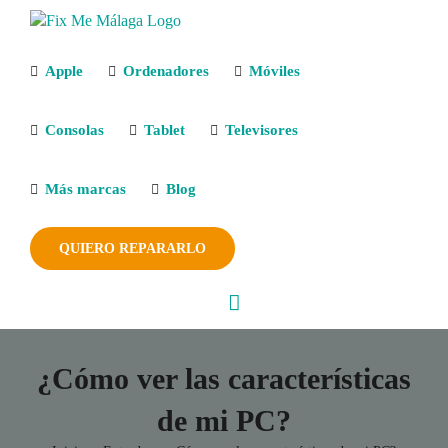
Saltar
al
contenido
Apple
Ordenadores
Móviles
Consolas
Tablet
Televisores
Más marcas
Blog
QUIERO REPARARLO
¿Cómo ver las características
de mi PC?