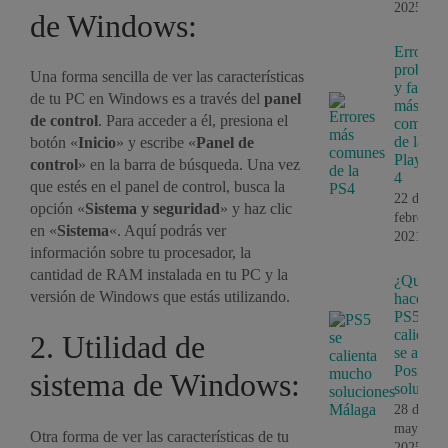
2025
de Windows:
Errores,
problem
Una forma sencilla de ver las características
y fallos
de tu PC en Windows es a través del
panel
más
de control
. Para acceder a él, presiona el
comune
de la
botón «
Inicio
» y escribe «
Panel de
PlayStat
control
» en la barra de búsqueda. Una vez
4
que estés en el panel de control, busca la
22 de
opción «
Sistema y seguridad
» y haz clic
febrero,
en «
Sistema
«. Aquí podrás ver
2021
información sobre tu procesador, la
cantidad de RAM instalada en tu PC y la
¿Que
versión de Windows que estás utilizando.
hace si 
PS5 se
calienta 
2. Utilidad de
se apaga
Posibles
sistema de Windows:
solucion
28 de
mayo,
Otra forma de ver las características de tu
2025