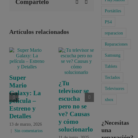
Compártelo
WhatsApp
Correo
electrónico
Portátiles
PS4
Artículos relacionados
reparacion
Reparaciones
Samsung
Tablets
Super
Teclados
¿Tu
Mario
Televisores
televisor se
Galaxy: La
escucha
xbox
película –
pero no se
Estreno y
ve? Causas
Detalles
y cómo
¿Necesitas
13 de marzo, 2026
solucionarlo
una
|
Sin comentarios
reparación?
11 de junio, 2025