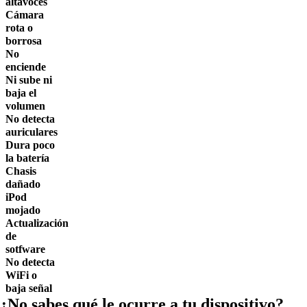
altavoces
Cámara
rota o
borrosa
No
enciende
Ni sube ni
baja el
volumen
No detecta
auriculares
Dura poco
la batería
Chasis
dañado
iPod
mojado
Actualización
de
sotfware
No detecta
WiFi o
baja señal
¿No sabes qué le ocurre a tu dispositivo?