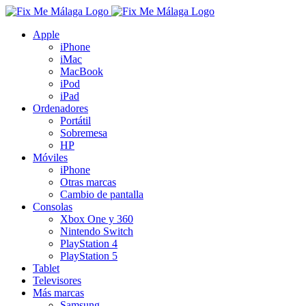
Saltar
al
Apple
contenido
iPhone
iMac
MacBook
iPod
iPad
Ordenadores
Portátil
Sobremesa
HP
Móviles
iPhone
Otras marcas
Cambio de pantalla
Consolas
Xbox One y 360
Nintendo Switch
PlayStation 4
PlayStation 5
Tablet
Televisores
Más marcas
Samsung