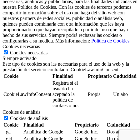
necesarias, analíticas y publicitarias, para las finalidades indicadas en
nuestra Política de Cookies. Con las cookies de terceros podemos
compartir información sobre el uso que haga del sitio web con
nuestros partners de redes sociales, publicidad o análisis web,
quienes pueden combinarla con otra información que les haya
proporcionado o que hayan recopilado a partir del uso que haya
hecho de sus servicios. Siempre podrá rechazar las cookies o
configurarlas a su medida. Más información:
Política de Cookies
.
Cookies necesarias
Cookies necesarias
Siempre activado
Este tipo de cookies son las necesarias para el uso de la web y la
prestación del servicio contratado. CookieLawInfoConsent
Cookie
Finalidad
Propietario
Caducidad
Registra si el
usuario ha
CookieLawInfoConsent
aceptado la
Propia
Un año
política de
cookies o no.
Cookies de análisis
Cookies de análisis
Cookie
Finalidad
Propietario
Caducidad
_ga
Analítica de Google
Google Inc.
Dos años
_gjd
Analítica de Google
Google Inc.
Un día