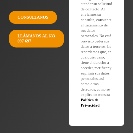
atender su solicitud
de contacto. Al
enviarnos su
CONSÚLTANOS
consulta, consiente
el tratamiento de
sus datos
personales. No está
LLÁMANOS AL 633
097 697
previsto ceder sus
datos a terceros. Le
recordamos que, en
cualquier caso,
tiene el derecho a
acceder, rectificar y
suprimir sus datos
personales, así
como otros
derechos, como se
explica en nuestra
Política de
Privacidad
.