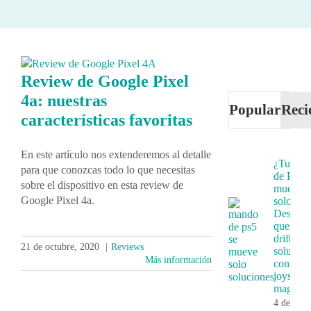
Review de Google Pixel
4a: nuestras
Popular
Reci
características favoritas
En este artículo nos extenderemos al detalle
¿Tu ma
para que conozcas todo lo que necesitas
de PS5 
sobre el dispositivo en esta review de
mueve
Google Pixel 4a.
solo?
Descubr
que es e
drift y s
21 de octubre, 2020
|
Reviews
solución
Más información
con
joystick
magnéti
4 de juni