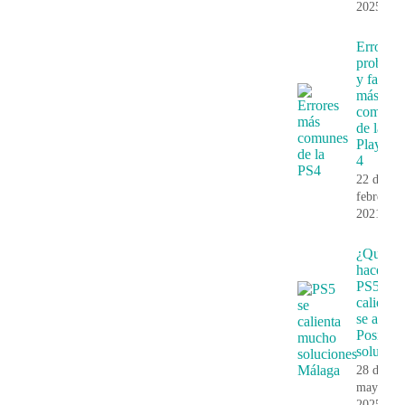
2025
Errores,
problem
y fallos
más
comune
de la
PlayStat
4
22 de
febrero,
2021
¿Que
hace si 
PS5 se
calienta 
se apaga
Posibles
solucion
28 de
mayo,
2025