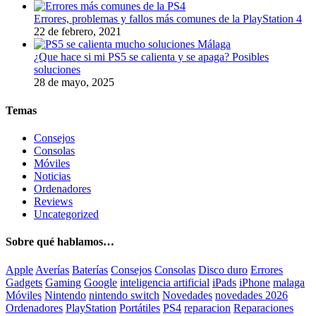
Errores, problemas y fallos más comunes de la PlayStation 4
22 de febrero, 2021
¿Que hace si mi PS5 se calienta y se apaga? Posibles
soluciones
28 de mayo, 2025
Temas
Consejos
Consolas
Móviles
Noticias
Ordenadores
Reviews
Uncategorized
Sobre qué hablamos…
Apple
Averías
Baterías
Consejos
Consolas
Disco duro
Errores
Gadgets
Gaming
Google
inteligencia artificial
iPads
iPhone
malaga
Móviles
Nintendo
nintendo switch
Novedades
novedades 2026
Ordenadores
PlayStation
Portátiles
PS4
reparacion
Reparaciones