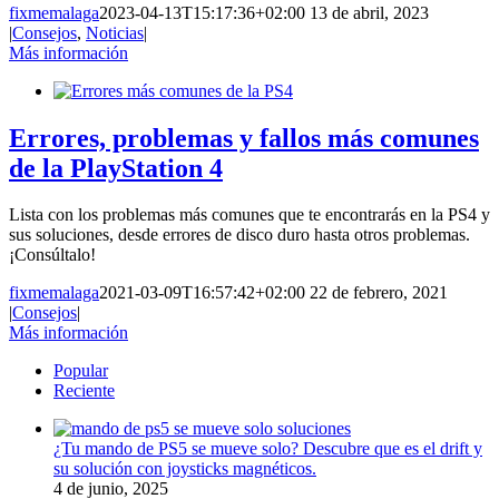
fixmemalaga
2023-04-13T15:17:36+02:00
13 de abril, 2023
|
Consejos
,
Noticias
|
Más información
Errores, problemas y fallos más comunes
de la PlayStation 4
Lista con los problemas más comunes que te encontrarás en la PS4 y
sus soluciones, desde errores de disco duro hasta otros problemas.
¡Consúltalo!
fixmemalaga
2021-03-09T16:57:42+02:00
22 de febrero, 2021
|
Consejos
|
Más información
Popular
Reciente
¿Tu mando de PS5 se mueve solo? Descubre que es el drift y
su solución con joysticks magnéticos.
4 de junio, 2025