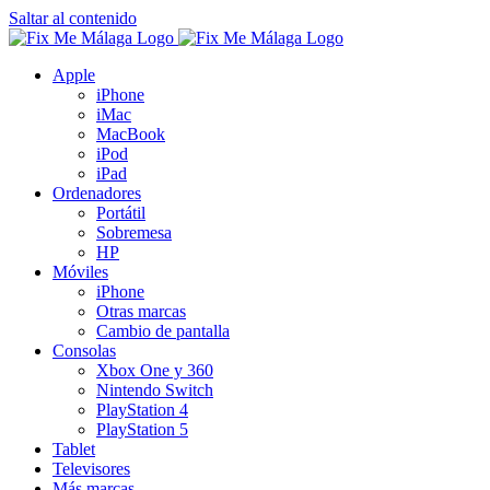
Saltar al contenido
Apple
iPhone
iMac
MacBook
iPod
iPad
Ordenadores
Portátil
Sobremesa
HP
Móviles
iPhone
Otras marcas
Cambio de pantalla
Consolas
Xbox One y 360
Nintendo Switch
PlayStation 4
PlayStation 5
Tablet
Televisores
Más marcas