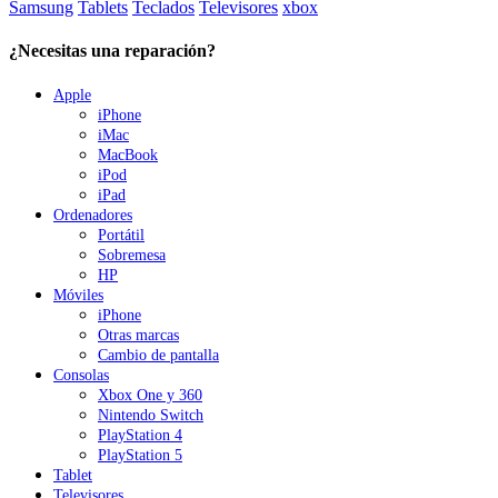
Samsung
Tablets
Teclados
Televisores
xbox
¿Necesitas una reparación?
Apple
iPhone
iMac
MacBook
iPod
iPad
Ordenadores
Portátil
Sobremesa
HP
Móviles
iPhone
Otras marcas
Cambio de pantalla
Consolas
Xbox One y 360
Nintendo Switch
PlayStation 4
PlayStation 5
Tablet
Televisores