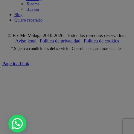
Xiaomi
Huawei
Blog
Quiero repararlo
© Fix Me Málaga 2010-2026 | Todos los derechos reservados |
Aviso legal
|
Política de privacidad
|
Política de cookies
* Sujeto a condiciones del servicio. Consúltanos para más detalles.
Facebook
X
Instagram
Tiktok
Page load link