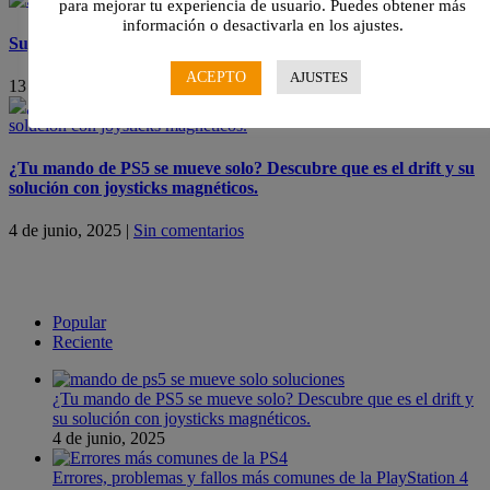
para mejorar tu experiencia de usuario. Puedes obtener más
información o desactivarla en los ajustes.
Super Mario Galaxy: La película – Estreno y Detalles
ACEPTO
AJUSTES
13 de marzo, 2026
|
Sin comentarios
¿Tu mando de PS5 se mueve solo? Descubre que es el drift y su
solución con joysticks magnéticos.
4 de junio, 2025
|
Sin comentarios
Popular
Reciente
¿Tu mando de PS5 se mueve solo? Descubre que es el drift y
su solución con joysticks magnéticos.
4 de junio, 2025
Errores, problemas y fallos más comunes de la PlayStation 4