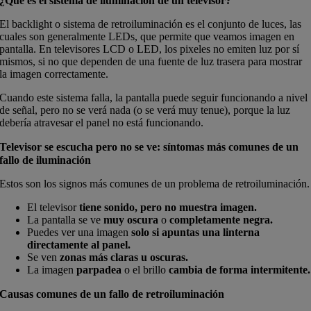
¿Qué es el sistema de iluminación de un televisor?
El backlight o sistema de retroiluminación es el conjunto de luces, las
cuales son generalmente LEDs, que permite que veamos imagen en
pantalla. En televisores LCD o LED, los pixeles no emiten luz por sí
mismos, si no que dependen de una fuente de luz trasera para mostrar
la imagen correctamente.
Cuando este sistema falla, la pantalla puede seguir funcionando a nivel
de señal, pero no se verá nada (o se verá muy tenue), porque la luz
debería atravesar el panel no está funcionando.
Televisor se escucha pero no se ve: síntomas más comunes de un
fallo de iluminación
Estos son los signos más comunes de un problema de retroiluminación.
El televisor
tiene sonido, pero no muestra imagen.
La pantalla se ve
muy oscura
o
completamente negra.
Puedes ver una imagen
solo si apuntas una linterna
directamente al panel.
Se ven
zonas más claras u oscuras.
La imagen
parpadea
o el brillo
cambia de forma intermitente.
Causas comunes de un fallo de retroiluminación