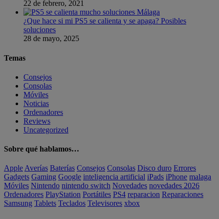
22 de febrero, 2021
¿Que hace si mi PS5 se calienta y se apaga? Posibles
soluciones
28 de mayo, 2025
Temas
Consejos
Consolas
Móviles
Noticias
Ordenadores
Reviews
Uncategorized
Sobre qué hablamos…
Apple
Averías
Baterías
Consejos
Consolas
Disco duro
Errores
Gadgets
Gaming
Google
inteligencia artificial
iPads
iPhone
malaga
Móviles
Nintendo
nintendo switch
Novedades
novedades 2026
Ordenadores
PlayStation
Portátiles
PS4
reparacion
Reparaciones
Samsung
Tablets
Teclados
Televisores
xbox